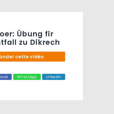
oer: Übung fir
tfall zu Dikrech
der cette vidéo
book
WhatsApp
LinkedIn