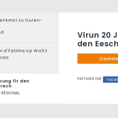
enkmol zu Ouren-
UE
Virun 20 J
den Eesch
ei d'Fatima op Woltz
IONS
Comman
PARTAGER SUR
Face
bung fir den
krech
 RÉGIONAL