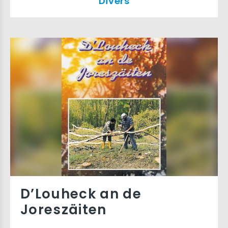
Divers
D’Louheck an de
Joreszäiten