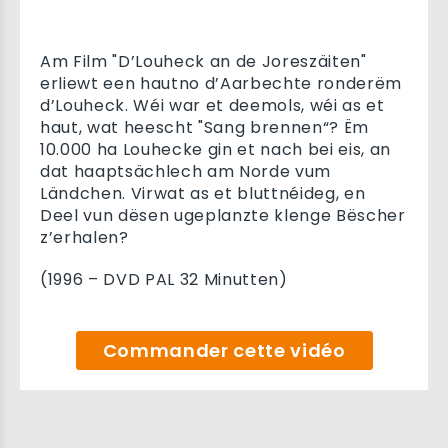
Am Film "D’Louheck an de Joreszäiten"
erliewt een hautno d’Aarbechte ronderëm
d’Louheck. Wéi war et deemols, wéi as et
haut, wat heescht "Sang brennen“? Ëm
10.000 ha Louhecke gin et nach bei eis, an
dat haaptsächlech am Norde vum
Ländchen. Virwat as et bluttnéideg, en
Deel vun dësen ugeplanzte klenge Bëscher
z’erhalen?
(1996 – DVD PAL 32 Minutten)
Commander cette vidéo