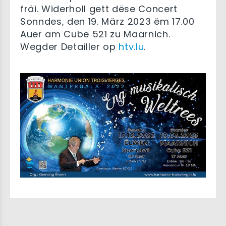
fräi. Widerholl gett dëse Concert
Sonndes, den 19. März 2023 ëm 17.00
Auer am Cube 521 zu Maarnich.
Wegder Detailler op
htv.lu
.