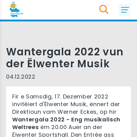
Wantergala 2022 vun
der Ëlwenter Musik
04.12.2022
Fir e Samsdig, 17. Dezember 2022
invitéiert d'Ëlwenter Musik, ënnert der
Direktioun vam Werner Eckes, op hir
Wantergala 2022 - Eng musikalisch
Weltrees
ëm 20.00 Auer an der
Ëlwenter Sportshall. Den Entrée ass