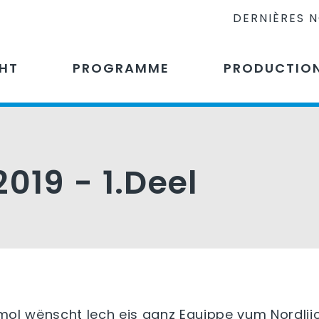
DERNIÈRES 
CHT
PROGRAMME
PRODUCTIO
019 - 1.Deel
mol wënscht Iech eis ganz Equippe vum Nordliic