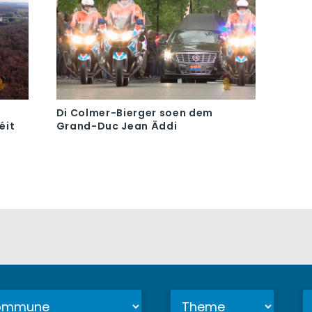
Di Colmer-Bierger soen dem
éit
Grand-Duc Jean Äddi