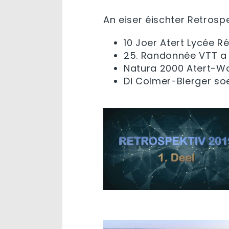
An eiser éischter Retrosp
10 Joer Atert Lycée R
25. Randonnée VTT a 6
Natura 2000 Atert-War
Di Colmer-Bierger s