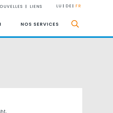
LU
DE
FR
NOUVELLES
LIENS
N
NOS SERVICES
ht.