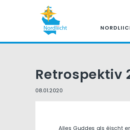
NORDLII
Retrospektiv 2
08.01.2020
Alles Guddes als éischt e