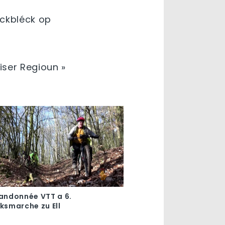
éckbléck op
iser Regioun »
Randonnée VTT a 6.
ksmarche zu Ell