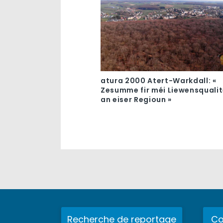
atura 2000 Atert-Warkdall: «
Zesumme fir méi Liewensqualit
an eiser Regioun »