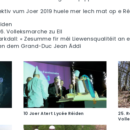
ektiv vum Joer 2019 huele mer Iech mat op e R
éiden
. Volleksmarche zu Ell
kdall: « Zesumme fir méi Liewensqualitéit an e
oen dem Grand-Duc Jean Äddi
10 Joer Atert Lycée Réiden
25. 
Volle