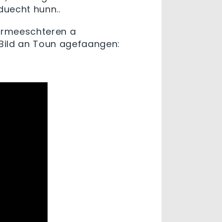
duecht hunn..
germeeschteren a
 Bild an Toun agefaangen: