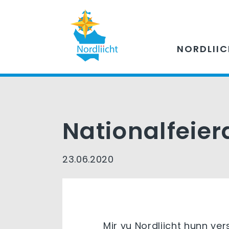
NORDLII
Nationalfeie
23.06.2020
Mir vu Nordliicht hunn v