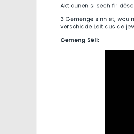
Aktiounen si sech fir dë
3 Gemenge sinn et, wou m
verschidde Leit aus de j
Gemeng Sëll: