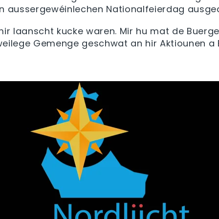
sen aussergewéinlechen Nationalfeierdag ausge
ir laanscht kucke waren. Mir hu mat de Buer
eweilege Gemenge geschwat an hir Aktiounen a