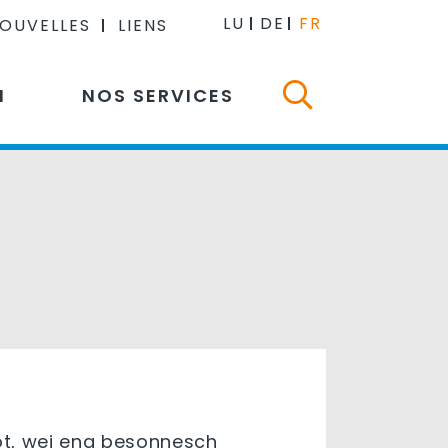
LU
DE
FR
NOUVELLES
LIENS
N
NOS SERVICES
ot, wei eng besonnesch