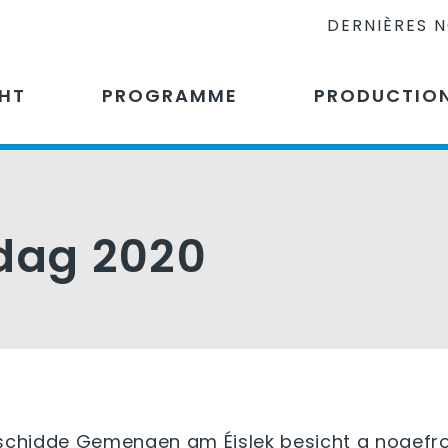
DERNIÈRES 
CHT
PROGRAMME
PRODUCTIO
rdag 2020
erschidde Gemengen am Éislek besicht a nogefr