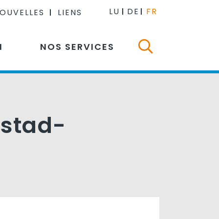
LU
DE
FR
NOUVELLES
LIENS
N
NOS SERVICES
dstad-