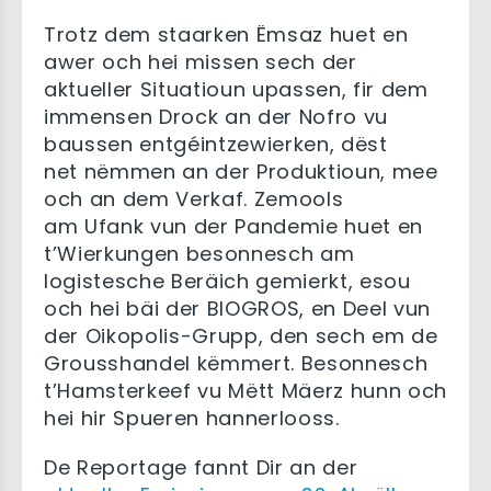
Trotz dem staarken Ëmsaz huet en
awer och hei missen sech der
aktueller Situatioun upassen, fir dem
immensen Drock an der Nofro vu
baussen entgéintzewierken, dëst
net nëmmen an der Produktioun, mee
och an dem Verkaf. Zemools
am Ufank vun der Pandemie huet en
t’Wierkungen besonnesch am
logistesche Beräich gemierkt, esou
och hei bäi der BIOGROS, en Deel vun
der Oikopolis-Grupp, den sech em de
Grousshandel këmmert. Besonnesch
t’Hamsterkeef vu Mëtt Mäerz hunn och
hei hir Spueren hannerlooss.
De Reportage fannt Dir an der