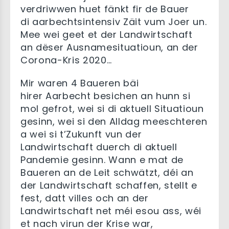
verdriwwen huet fänkt fir de Bauer
di aarbechtsintensiv Zäit vum Joer un.
Mee wei geet et der Landwirtschaft
an dëser Ausnamesituatioun, an der
Corona-Kris 2020…
Mir waren 4 Baueren bäi
hirer Aarbecht besichen an hunn si
mol gefrot, wei si di aktuell Situatioun
gesinn, wei si den Alldag meeschteren
a wei si t’Zukunft vun der
Landwirtschaft duerch di aktuell
Pandemie gesinn. Wann e mat de
Baueren an de Leit schwätzt, déi an
der Landwirtschaft schaffen, stellt e
fest, datt villes och an der
Landwirtschaft net méi esou ass, wéi
et nach virun der Krise war,