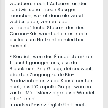
wouduerch och t’Acteuren an der
Landwirtschaft sech Suergen
maachen, wei et dann elo wäert
weider goen, zemools de
wirtschaftleche Stuerm, den des
Corona-Kris wäert uriichten, sech
esulues um Horizont bemierkbar
mëscht.
E Beräich, wou den Ëmsaz staark an
t’Luucht gaangen ass, ass de
Biosekteur… Eng Grupp, déi souwuel
direkten Zougang zu de Bio-
Produzenten an zu de Konsumenten
huet, ass t’Oikopolis Grupp, wou en
zanter Mëtt Mäerz e grousse Wandel
erlieft an e
staarken Ëmsaz registréiert huet.