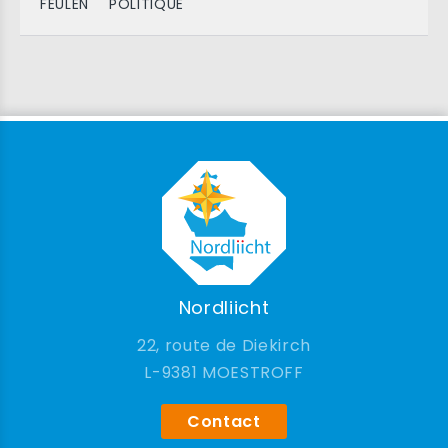
FEULEN
POLITIQUE
Nordliicht
22, route de Diekirch
9381 MOESTROFF
Contact