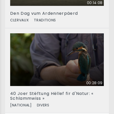
00:14:08
Den Dag vum Ardennerpäerd
CLERVAUX
TRADITIONS
00:28:09
40 Joer Stëftung Hëllef fir d'Natur: «
Schlammwiss »
[NATIONAL]
DIVERS