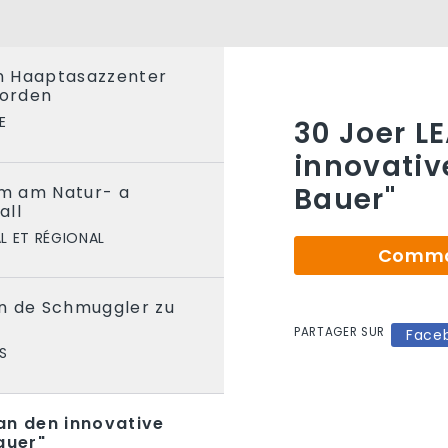
en Haaptasazzenter
orden
E
30 Joer L
innovative
Bauer"
m am Natur- a
all
L ET RÉGIONAL
Comman
n de Schmuggler zu
PARTAGER SUR
Face
S
an den innovative
auer"