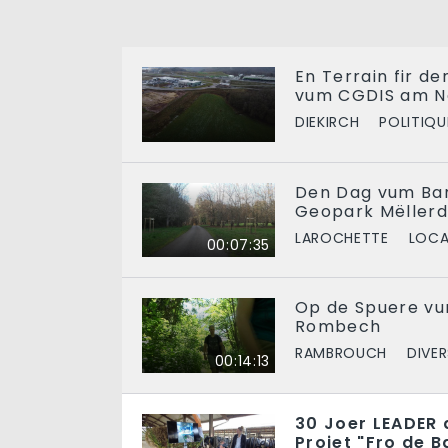
En Terrain fir d
vum CGDIS am N
DIEKIRCH
POLITIQU
Den Dag vum Ba
Geopark Mëllerd
LAROCHETTE
LOCA
00:07:35
Op de Spuere vu
Rombech
RAMBROUCH
DIVER
00:14:13
30 Joer LEADER 
Projet "Fro de B