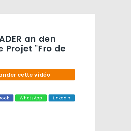
EADER an den
 Projet "Fro de
der cette vidéo
book
WhatsApp
LinkedIn