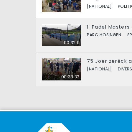
[NATIONAL]
POLIT
1. Padel Masters
PARC HOSINGEN
S
00:32:11
75 Joer zeréck 
[NATIONAL]
DIVER
00:38:32