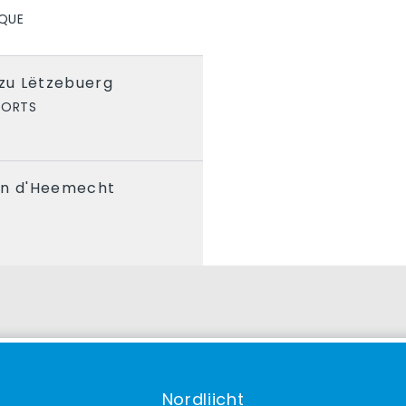
IQUE
 zu Lëtzebuerg
PORTS
an d'Heemecht
S
Nordliicht