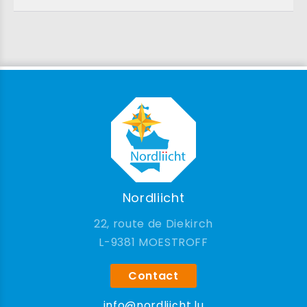
Nordliicht
22, route de Diekirch
9381 MOESTROFF
Contact
info@nordliicht.lu