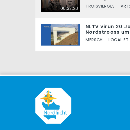
TROISVIERGES
ART
00:33:20
NLTV virun 20 J
Nordstrooss um
MERSCH
LOCAL ET