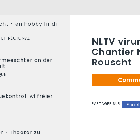
ht - en Hobby fir di
 ET RÉGIONAL
NLTV viru
Chantier
Rouscht
rmeeschter an der
lt
QUE
Comman
ekontroll wi fréier
PARTAGER SUR
S
Face
r » Theater zu