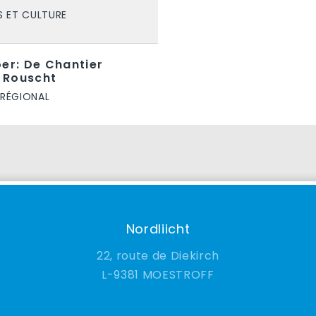
S ET CULTURE
oer: De Chantier
 Rouscht
 RÉGIONAL
Nordliicht
22, route de Diekirch
9381 MOESTROFF