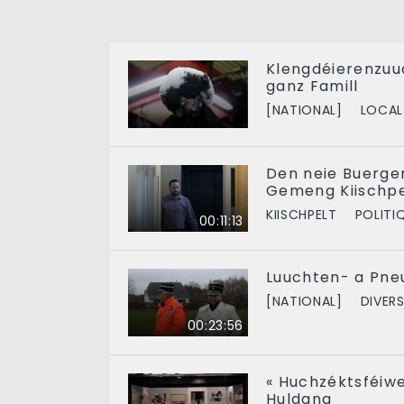
Klengdéierenzuuc
ganz Famill
[NATIONAL]
LOCAL
Den neie Buerge
Gemeng Kiischpe
KIISCHPELT
POLITI
00:11:13
Luuchten- a Pneu
[NATIONAL]
DIVER
00:23:56
« Huchzéktsféiwe
Huldang