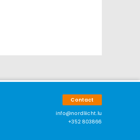
Contact
info@nordliicht.lu
+352 803866