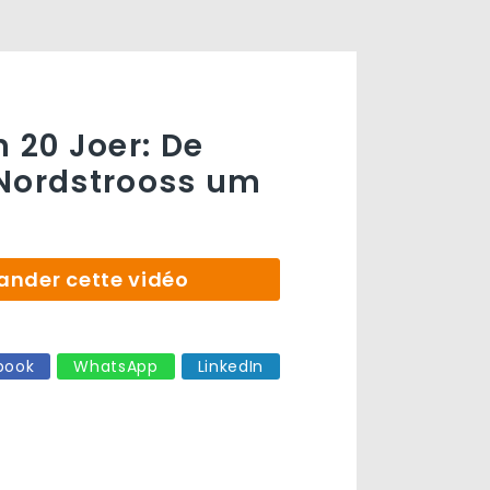
n 20 Joer: De
 Nordstrooss um
der cette vidéo
book
WhatsApp
LinkedIn