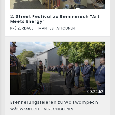
2. Street Festival zu Rëmmerech "Art
Meets Energy"
PRÉIZERDAUL
MANIFESTATIOUNEN
00:24:52
Erënnerungsfeieren zu Wäiswampech
WÄISWAMPECH
VERSCHIDDENES