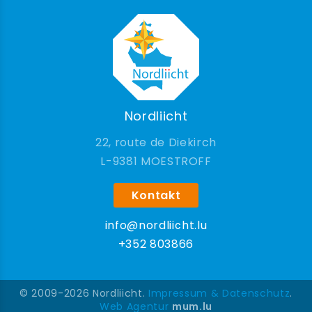
Nordliicht
22, route de Diekirch
9381 MOESTROFF
Kontakt
info@nordliicht.lu
+352 803866
© 2009-2026 Nordliicht.
Impressum & Datenschutz
.
Web Agentur
mum.lu