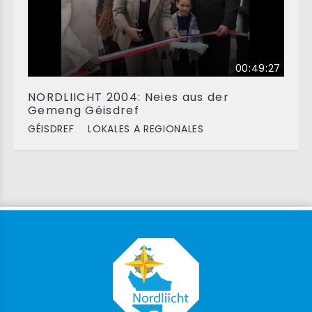
00:49:27
NORDLIICHT 2004: Neies aus der
Gemeng Géisdref
GÉISDREF
LOKALES A REGIONALES