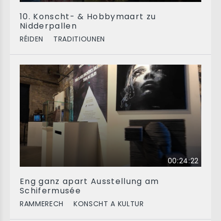
10. Konscht- & Hobbymaart zu
Nidderpallen
RÉIDEN
TRADITIOUNEN
00:24:22
Eng ganz apart Ausstellung am
Schifermusée
RAMMERECH
KONSCHT A KULTUR