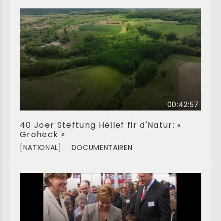
00:42:57
40 Joer Stëftung Hëllef fir d'Natur: «
Groheck »
[NATIONAL]
DOCUMENTAIREN