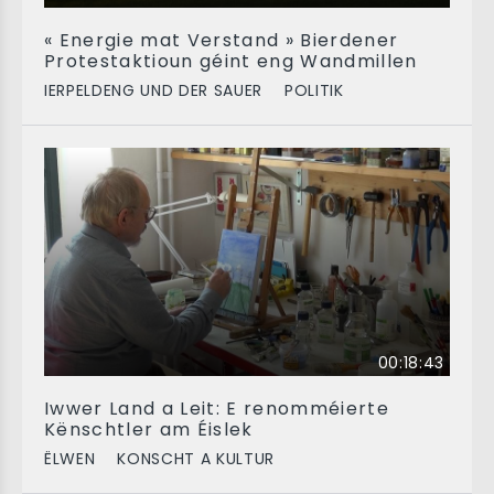
« Energie mat Verstand » Bierdener
Protestaktioun géint eng Wandmillen
IERPELDENG UND DER SAUER
POLITIK
00:18:43
Iwwer Land a Leit: E renomméierte
Kënschtler am Éislek
ËLWEN
KONSCHT A KULTUR