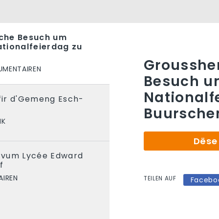
che Besuch um
tionalfeierdag zu
Grousshe
MENTAIREN
Besuch u
Nationalf
 fir d'Gemeng Esch-
Buursche
IK
Dëse 
g vum Lycée Edward
f
IREN
TEILEN AUF
Facebo