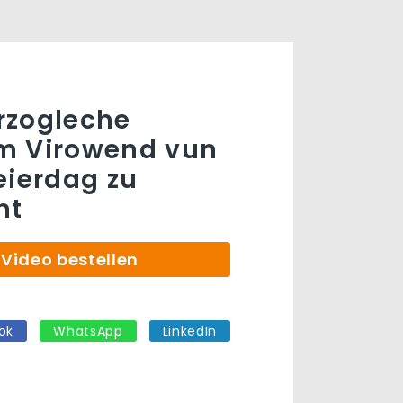
rzogleche
m Virowend vun
eierdag zu
nt
Video bestellen
ok
WhatsApp
LinkedIn