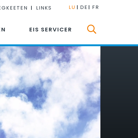
LU
DE
FR
EGKEETEN
LINKS
EN
EIS SERVICER