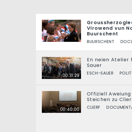
Groussherzogle
Virowend vun Na
Buurschent
BUURSCHENT
DOCU
En neien Atelier
Sauer
ESCH-SAUER
POLIT
00:31:29
Offiziell Aweiun
Steichen zu Clier
CLIERF
DOCUMENTA
00:40:00