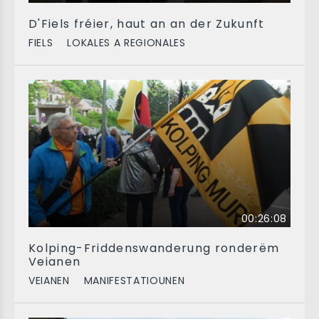
D'Fiels fréier, haut an an der Zukunft
FIELS
LOKALES A REGIONALES
00:26:08
Kolping-Friddenswanderung ronderëm
Veianen
VEIANEN
MANIFESTATIOUNEN