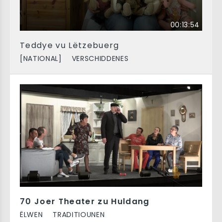
00:13:54
Teddye vu Lëtzebuerg
[NATIONAL]
VERSCHIDDENES
70 Joer Theater zu Huldang
ËLWEN
TRADITIOUNEN