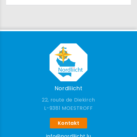
Nordliicht
22, route de Diekirch
9381 MOESTROFF
Kontakt
info@nordliicht.lu