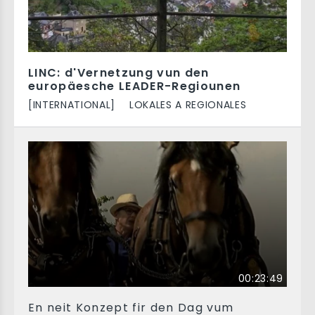
LINC: d'Vernetzung vun den
europäesche LEADER-Regiounen
[INTERNATIONAL]
LOKALES A REGIONALES
00:23:49
En neit Konzept fir den Dag vum