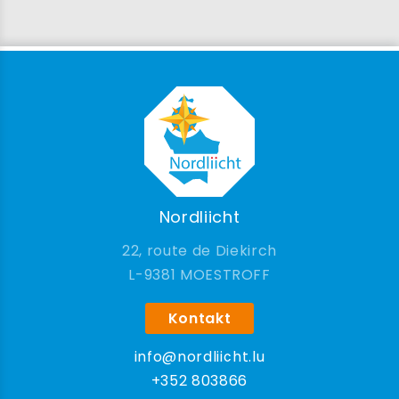
Nordliicht
22, route de Diekirch
9381 MOESTROFF
Kontakt
info@nordliicht.lu
+352 803866