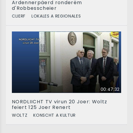
Ardennerpäerd ronderëm
d'Robbesscheier
CLIERF
LOKALES A REGIONALES
00:47:32
NORDLIICHT TV virun 20 Joer: Woltz
feiert 125 Joer Renert
WOLTZ
KONSCHT A KULTUR