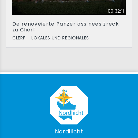
00:32:11
De renovéierte Panzer ass nees zréck
zu Clierf
CLERF
LOKALES UND REGIONALES
Nordliicht