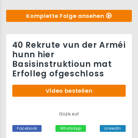
Komplette Folge ansehen
40 Rekrute vun der Arméi
hunn hier
Basisinstruktioun mat
Erfolleg ofgeschloss
Video bestellen
TEILEN AUF
Facebook
WhatsApp
LinkedIn