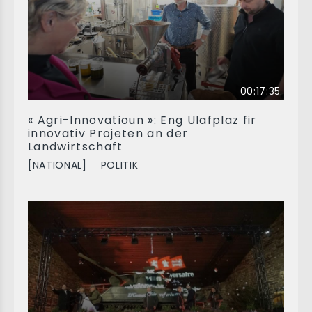
00:17:35
« Agri-Innovatioun »: Eng Ulafplaz fir
innovativ Projeten an der
Landwirtschaft
[NATIONAL]
POLITIK