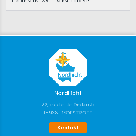
GROUSSBUS-WAL
VERSCHIEDENES
Nordliicht
22, route de Diekirch
9381 MOESTROFF
Kontakt