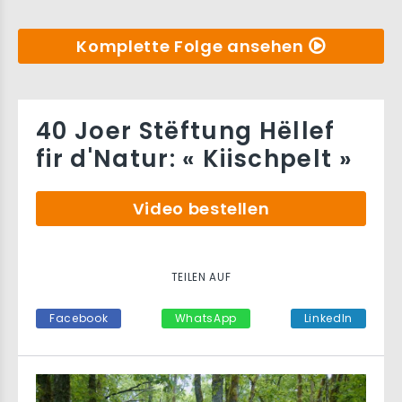
Komplette Folge ansehen
40 Joer Stëftung Hëllef
fir d'Natur: « Kiischpelt »
Video bestellen
TEILEN AUF
Facebook
WhatsApp
LinkedIn