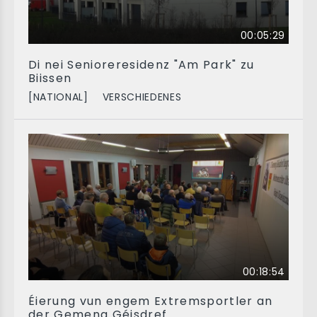
00:05:29
Di nei Senioreresidenz "Am Park" zu
Biissen
[NATIONAL]
VERSCHIEDENES
00:18:54
Éierung vun engem Extremsportler an
der Gemeng Géisdref