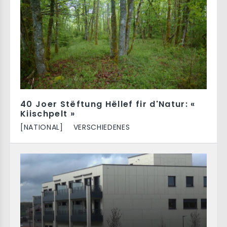
40 Joer Stëftung Hëllef fir d'Natur: «
Kiischpelt »
[NATIONAL]
VERSCHIEDENES