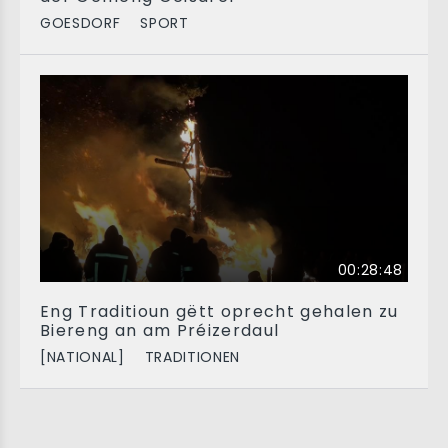
GOESDORF
SPORT
00:28:48
Eng Traditioun gëtt oprecht gehalen zu
Biereng an am Préizerdaul
[NATIONAL]
TRADITIONEN