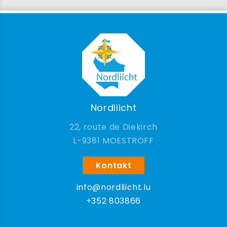
Nordliicht
22, route de Diekirch
9381 MOESTROFF
Kontakt
info@nordliicht.lu
+352 803866