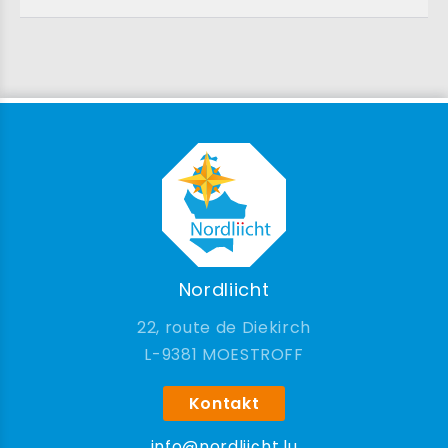
Nordliicht
22, route de Diekirch
9381 MOESTROFF
Kontakt
info@nordliicht.lu