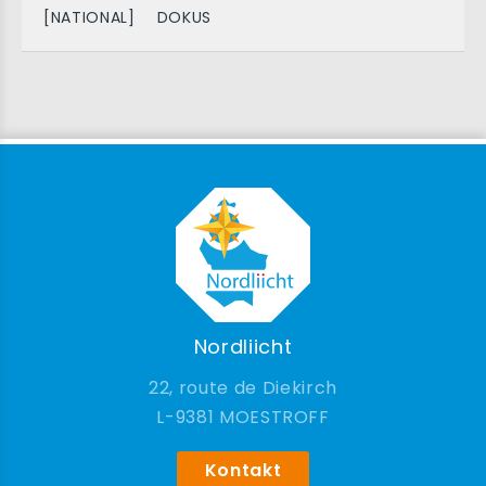
[NATIONAL]
DOKUS
Nordliicht
22, route de Diekirch
9381 MOESTROFF
Kontakt