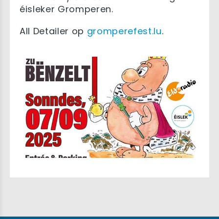
éisleker Gromperen.
All Detailer op
gromperefest.lu
.