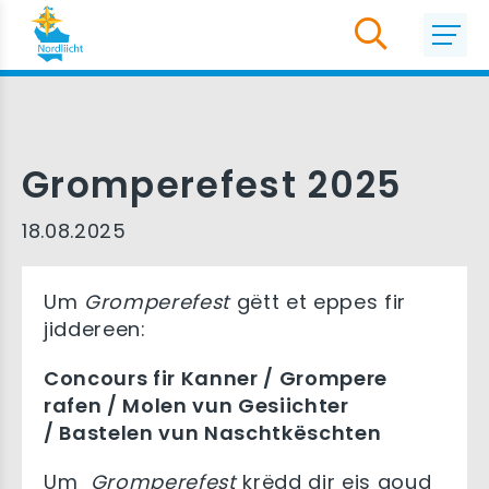
Gromperefest 2025
18.08.2025
Um
Gromperefest
gëtt et eppes fir
jiddereen:
Concours fir Kanner / Grompere
rafen / Molen vun Gesiichter
/ Bastelen vun Naschtkëschten
Um
Gromperefest
krëdd dir eis goud